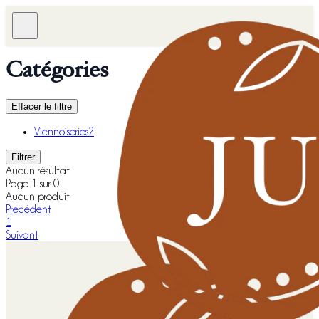
Catégories
Effacer le filtre
Viennoiseries
2
Filtrer
Aucun résultat
Page 1 sur 0
Aucun produit
Précédent
1
Suivant